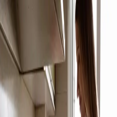
hola@nutrir.uy
WhatsApp: +598 98 898 351
Acceso Campus Virtual
→
Cursos
Servicios
Nosotras
Contacto
Ver cursos
Inicio
/
Cursos
/
Alimentación en el Embarazo
Alimentación en el Embarazo
Cursos
Alimentación en el Embarazo
$
2.100
UYU
Un curso práctico sobre nutrición en el embarazo, diseñado por
profesionales. Aprendés qué comer, qué evitar, cómo manejar las
náuseas y los antojos, y cómo cubrir todos los nutrientes esenciales